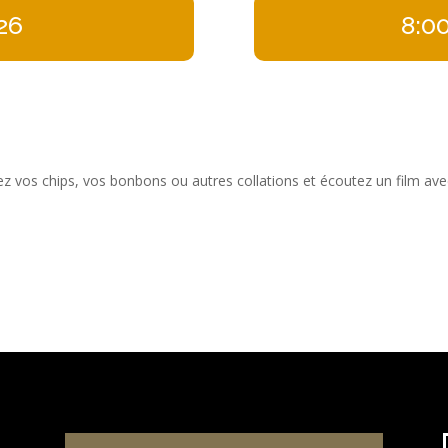
026
8:0
z vos chips, vos bonbons ou autres collations et écoutez un film ave