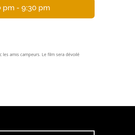
0 pm
- 9:30 pm
c les amis campeurs. Le film sera dévoilé