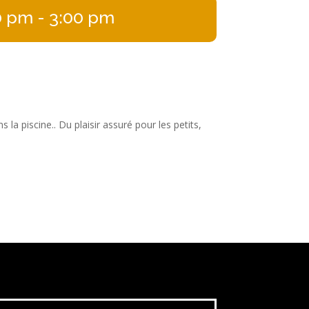
0 pm
- 3:00 pm
la piscine.. Du plaisir assuré pour les petits,