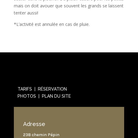
mais on doit avouer que souvent les grands se laissent
tenter aussi!
*L’activité est annulée en cas de pluie.
TARIFS | RÉSERVATION
PHOTOS | PLAN DU SITE
Adresse
238 chemin Pépin