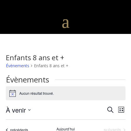
Enfants 8 ans et +
Évènements
Enfants 8 ans et +
Évènements
Aucun résultat trouvé.
Notice
Recher
Nav
À venir
Recherche
Liste
de
et
Sélectionnez
vu
naviga
une
Év
Évènements
Aujourd’hui
suivants
Évènements
précédents