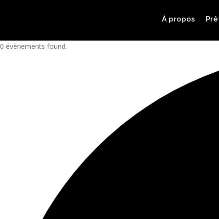
À propos
Prê
0 évènements found.