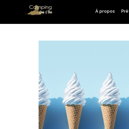
À propos
Prê