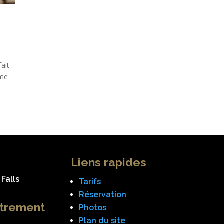
ait
mme
Liens rapides
Falls
Tarifs
Réservation
strement
Photos
Plan du site